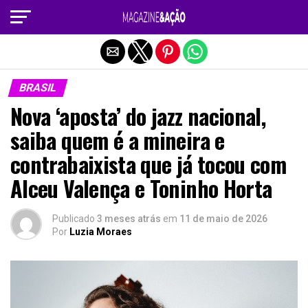
Sair da versão mobile
BRASIL
Nova ‘aposta’ do jazz nacional,
saiba quem é a mineira e
contrabaixista que já tocou com
Alceu Valença e Toninho Horta
Publicado
3 meses atrás
em
11 de maio de 2026
Por
Luzia Moraes