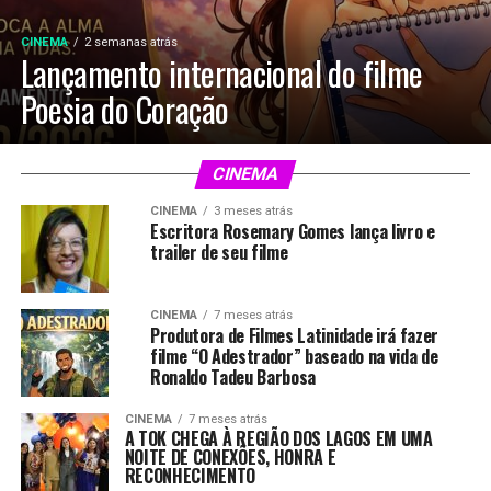
CINEMA
2 semanas atrás
Lançamento internacional do filme
Poesia do Coração
CINEMA
CINEMA
3 meses atrás
Escritora Rosemary Gomes lança livro e
trailer de seu filme
CINEMA
7 meses atrás
Produtora de Filmes Latinidade irá fazer
filme “O Adestrador” baseado na vida de
Ronaldo Tadeu Barbosa
CINEMA
7 meses atrás
A TOK CHEGA À REGIÃO DOS LAGOS EM UMA
NOITE DE CONEXÕES, HONRA E
RECONHECIMENTO