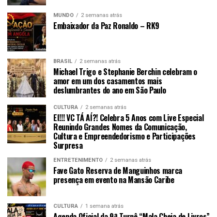
MUNDO
2 semanas atrás
Embaixador da Paz Ronaldo – RK9
BRASIL
2 semanas atrás
Michael Trigo e Stephanie Berchin celebram o
amor em um dos casamentos mais
deslumbrantes do ano em São Paulo
CULTURA
2 semanas atrás
EI!!! VC TÁ AÍ?! Celebra 5 Anos com Live Especial
Reunindo Grandes Nomes da Comunicação,
Cultura e Empreendedorismo e Participações
Surpresa
ENTRETENIMENTO
2 semanas atrás
Fave Gato Reserva de Manguinhos marca
presença em evento na Mansão Caribe
CULTURA
1 semana atrás
Agenda Oficial da 9ª Turnê “Mala Cheia de Livros”