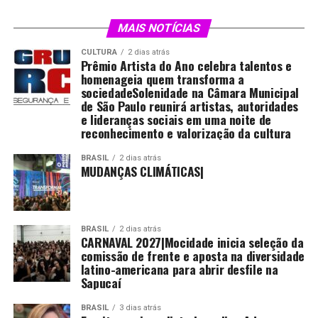
MAIS NOTÍCIAS
CULTURA
2 dias atrás
Prêmio Artista do Ano celebra talentos e
homenageia quem transforma a
sociedadeSolenidade na Câmara Municipal
de São Paulo reunirá artistas, autoridades
e lideranças sociais em uma noite de
reconhecimento e valorização da cultura
BRASIL
2 dias atrás
MUDANÇAS CLIMÁTICAS|
BRASIL
2 dias atrás
CARNAVAL 2027|Mocidade inicia seleção da
comissão de frente e aposta na diversidade
latino-americana para abrir desfile na
Sapucaí
BRASIL
3 dias atrás