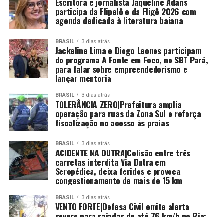
Escritora e jornalista Jaqueline Adans
participa da Flipelô e da Fligê 2026 com
agenda dedicada à literatura baiana
BRASIL
3 dias atrás
Jackeline Lima e Diogo Leones participam
do programa A Fonte em Foco, no SBT Pará,
para falar sobre empreendedorismo e
lançar mentoria
BRASIL
3 dias atrás
TOLERÂNCIA ZERO|Prefeitura amplia
operação para ruas da Zona Sul e reforça
fiscalização no acesso às praias
BRASIL
3 dias atrás
ACIDENTE NA DUTRA|Colisão entre três
carretas interdita Via Dutra em
Seropédica, deixa feridos e provoca
congestionamento de mais de 15 km
BRASIL
3 dias atrás
VENTO FORTE|Defesa Civil emite alerta
severo para rajadas de até 76 km/h no Rio;