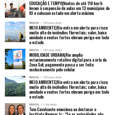
EDUCAÇÃO E TEMPO|Ventos de até 110 km/h
levam à suspensão de aulas em 13 municípios do
RJ e colocam estado em alerta máximo
BRASIL
18 horas atrás
MEIO AMBIENTE|Rio entra em alerta para risco
muito alto de incêndios florestais; calor, baixa
umidade e ventos fortes elevam perigo em todo
o estado
BRASIL
18 horas atrás
MOBILIDADE URBANA|Rio amplia
estacionamento rotativo digital para a orla da
Zona Sul; pagamento passa a ser feito
exclusivamente pelo celular
BRASIL
18 horas atrás
MEIO AMBIENTE|Rio entra em alerta para risco
muito alto de incêndios florestais; calor, baixa
umidade e ventos fortes elevam perigo em todo
o estado
BRASIL
1 dia atrás
Tom Cavalcante emociona ao destacar o
Instituto Neymar Jr.: “Se as autoridades não