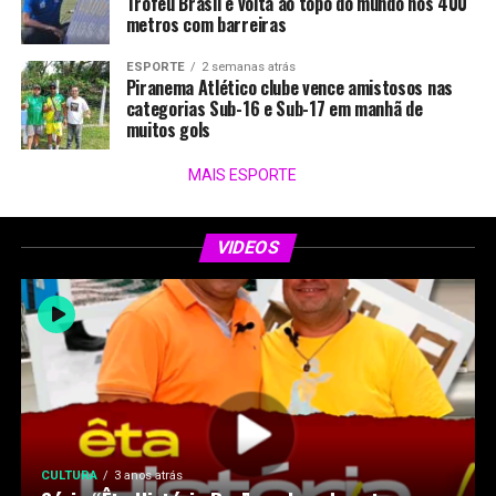
Troféu Brasil e volta ao topo do mundo nos 400
metros com barreiras
ESPORTE
2 semanas atrás
Piranema Atlético clube vence amistosos nas
categorias Sub-16 e Sub-17 em manhã de
muitos gols
MAIS ESPORTE
VIDEOS
CULTURA
3 anos atrás