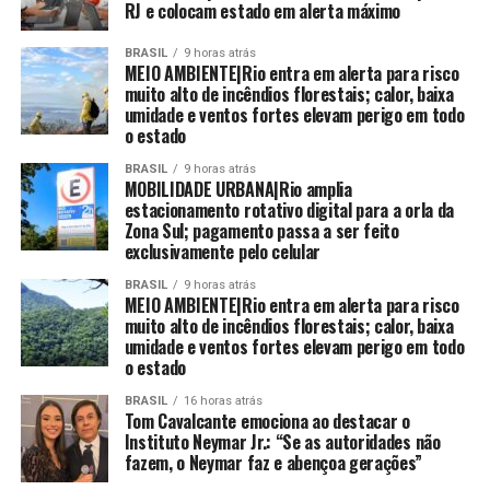
RJ e colocam estado em alerta máximo
BRASIL
9 horas atrás
MEIO AMBIENTE|Rio entra em alerta para risco
muito alto de incêndios florestais; calor, baixa
umidade e ventos fortes elevam perigo em todo
o estado
BRASIL
9 horas atrás
MOBILIDADE URBANA|Rio amplia
estacionamento rotativo digital para a orla da
Zona Sul; pagamento passa a ser feito
exclusivamente pelo celular
BRASIL
9 horas atrás
MEIO AMBIENTE|Rio entra em alerta para risco
muito alto de incêndios florestais; calor, baixa
umidade e ventos fortes elevam perigo em todo
o estado
BRASIL
16 horas atrás
Tom Cavalcante emociona ao destacar o
Instituto Neymar Jr.: “Se as autoridades não
fazem, o Neymar faz e abençoa gerações”