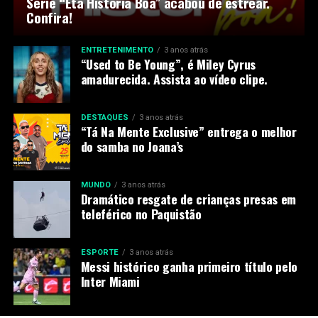
Série “Êta História Boa” acabou de estrear.
Confira!
ENTRETENIMENTO
3 anos atrás
“Used to Be Young”, é Miley Cyrus
amadurecida. Assista ao vídeo clipe.
DESTAQUES
3 anos atrás
“Tá Na Mente Exclusive” entrega o melhor
do samba no Joana’s
MUNDO
3 anos atrás
Dramático resgate de crianças presas em
teleférico no Paquistão
ESPORTE
3 anos atrás
Messi histórico ganha primeiro título pelo
Inter Miami