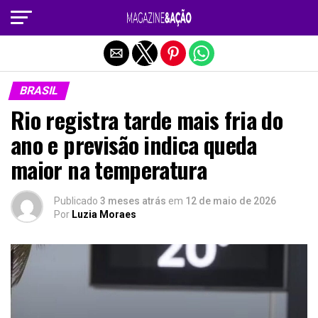
Sair da versão mobile
BRASIL
Rio registra tarde mais fria do
ano e previsão indica queda
maior na temperatura
Publicado
3 meses atrás
em
12 de maio de 2026
Por
Luzia Moraes