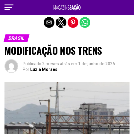
Sair da versão mobile
BRASIL
MODIFICAÇÃO NOS TRENS
Publicado
2 meses atrás
em
1 de junho de 2026
Por
Luzia Moraes