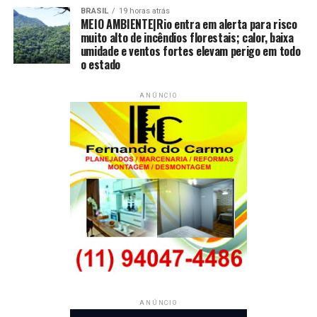
Brasil com Forró e Coragem
BRASIL
19 horas atrás
MEIO AMBIENTE|Rio entra em alerta para risco
NÃO PERCA
muito alto de incêndios florestais; calor, baixa
Middah Borges lança clipe “EU SEI QUE DARIA”
umidade e ventos fortes elevam perigo em todo
o estado
ANÚNCIO
ANÚNCIO