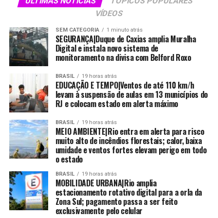
ÚLTIMAS NOTÍCIAS
TÓPICOS POPULARES
Safadão | Rey Vaqueiro | Toque Dez
VÍDEOS
Sábado (6): Natanzinho Lima | Belo | Seu Desejo |
Tarcísio do Acordeon | Unha Pintada
SEM CATEGORIA
1 minuto atrás
SEGURANÇA|Duque de Caxias amplia Muralha
Informações: @ssaproducoes @pida
Digital e instala novo sistema de
@vaquejadadeserrinhaoficial
monitoramento na divisa com Belford Roxo
Vendas: Em Salvador, os ingressos estão disponíveis nas
lojas do Pida no Salvador Shopping, Salvador Norte
BRASIL
19 horas atrás
EDUCAÇÃO E TEMPO|Ventos de até 110 km/h
Shopping, Shopping Paralela, Shopping Piedade, na loja
levam à suspensão de aulas em 13 municípios do
do Bora Tickets, no 2º piso do Shopping da Bahia,
RJ e colocam estado em alerta máximo
através do site. Em Feira de Santana, o público poderá
garantir a compra no Shopping Boulevard e em
BRASIL
19 horas atrás
MEIO AMBIENTE|Rio entra em alerta para risco
Serrinha, na Farmácia Melhor Preço, localizada na Praça
muito alto de incêndios florestais; calor, baixa
Luiz Nogueira e no Bar de Robinho, na Praça Morena
umidade e ventos fortes elevam perigo em todo
Bela.
o estado
BRASIL
19 horas atrás
MOBILIDADE URBANA|Rio amplia
NOTÍCIAS RELACIONADAS:
estacionamento rotativo digital para a orla da
Zona Sul; pagamento passa a ser feito
PRÓXIMO
Lene Nander: A Voz do Baixo Tapajós que Conquista o
exclusivamente pelo celular