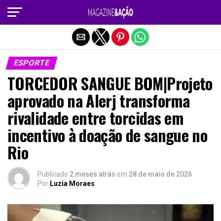
Sair da versão mobile
ESPORTE
TORCEDOR SANGUE BOM|Projeto
aprovado na Alerj transforma
rivalidade entre torcidas em
incentivo à doação de sangue no
Rio
Publicado
2 meses atrás
em
28 de maio de 2026
Por
Luzia Moraes