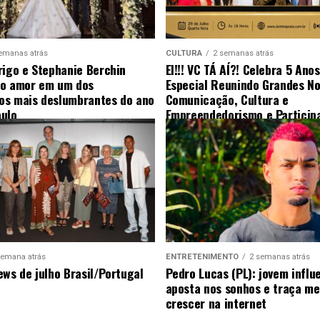
emanas atrás
CULTURA
2 semanas atrás
rigo e Stephanie Berchin
EI!!! VC TÁ AÍ?! Celebra 5 Ano
 o amor em um dos
Especial Reunindo Grandes N
s mais deslumbrantes do ano
Comunicação, Cultura e
ulo
Empreendedorismo e Particip
Surpresa
semana atrás
ENTRETENIMENTO
2 semanas atrás
ews de julho Brasil/Portugal
Pedro Lucas (PL): jovem influ
aposta nos sonhos e traça me
crescer na internet