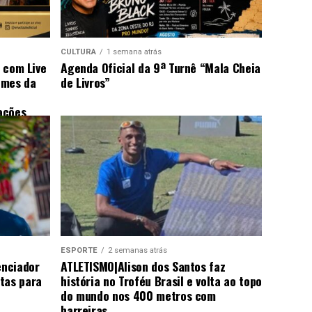
CULTURA
1 semana atrás
s com Live
Agenda Oficial da 9ª Turnê “Mala Cheia
omes da
de Livros”
ações
ESPORTE
2 semanas atrás
enciador
ATLETISMO|Alison dos Santos faz
tas para
história no Troféu Brasil e volta ao topo
do mundo nos 400 metros com
barreiras