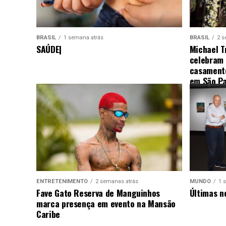
BRASIL
1 semana atrás
BRASIL
2 s
SAÚDE|
Michael T
celebram
casamento
em São Pa
ENTRETENIMENTO
2 semanas atrás
MUNDO
1 
Fave Gato Reserva de Manguinhos
Últimas n
marca presença em evento na Mansão
Caribe