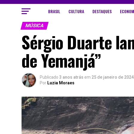
BRASIL
CULTURA
DESTAQUES
ECONOM
MÚSICA
Sérgio Duarte la
de Yemanjá”
Publicado
3 anos atrás
em
25 de janeiro de 2024
Por
Luzia Moraes