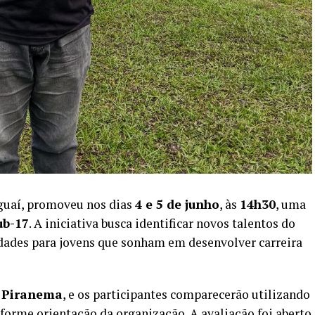
aguaí, promoveu nos dias
4 e 5 de junho
, às
14h30
, uma
ub-17
. A iniciativa busca identificar novos talentos do
idades para jovens que sonham em desenvolver carreira
 Piranema
, e os participantes comparecerão utilizando
nforme orientação da organização. A avaliação foi aberto