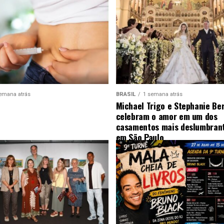
emana atrás
BRASIL
1 semana atrás
Michael Trigo e Stephanie Be
celebram o amor em um dos
casamentos mais deslumbrant
em São Paulo