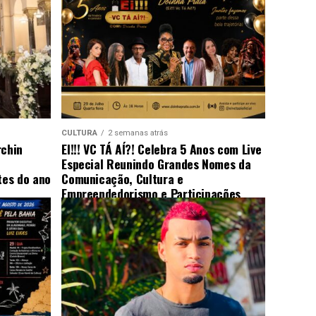
CULTURA
2 semanas atrás
rchin
EI!!! VC TÁ AÍ?! Celebra 5 Anos com Live
Especial Reunindo Grandes Nomes da
es do ano
Comunicação, Cultura e
Empreendedorismo e Participações
Surpresa