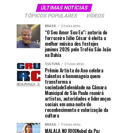
ÚLTIMAS NOTÍCIAS
TÓPICOS POPULARES
VÍDEOS
BRASIL
3 horas atrás
“O Seu Amor Sou Eu”: autoria do
forrozeiro Júlio César é eleita a
melhor música dos festejos
juninos 2026 pelo Troféu São João
na Bahia
CULTURA
3 horas atrás
Prêmio Artista do Ano celebra
talentos e homenageia quem
transforma a
sociedadeSolenidade na Câmara
Municipal de São Paulo reunirá
artistas, autoridades e lideranças
sociais em uma noite de
reconhecimento e valorização da
cultura
BRASIL
9 horas atrás
MALALA NO RIO|Nobel da Paz