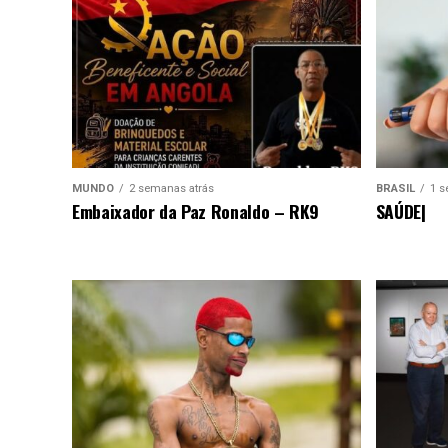
MUNDO
2 semanas atrás
BRASIL
1 s
Embaixador da Paz Ronaldo – RK9
SAÚDE|