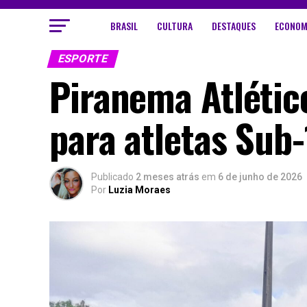
BRASIL
CULTURA
DESTAQUES
ECONOM
ESPORTE
Piranema Atlético
para atletas Sub-
Publicado
2 meses atrás
em
6 de junho de 2026
Por
Luzia Moraes