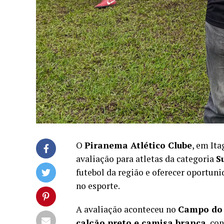
O
Piranema Atlético Clube
, em It
avaliação para atletas da categoria
S
futebol da região e oferecer oportun
no esporte.
A avaliação aconteceu no
Campo do
calção preto e camisa branca
, co