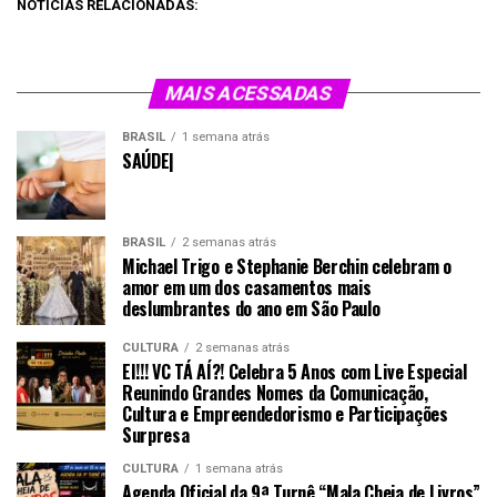
NOTÍCIAS RELACIONADAS:
MAIS ACESSADAS
BRASIL
1 semana atrás
SAÚDE|
BRASIL
2 semanas atrás
Michael Trigo e Stephanie Berchin celebram o
amor em um dos casamentos mais
deslumbrantes do ano em São Paulo
CULTURA
2 semanas atrás
EI!!! VC TÁ AÍ?! Celebra 5 Anos com Live Especial
Reunindo Grandes Nomes da Comunicação,
Cultura e Empreendedorismo e Participações
Surpresa
CULTURA
1 semana atrás
Agenda Oficial da 9ª Turnê “Mala Cheia de Livros”