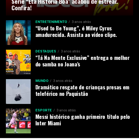
Série “Êta História Boa” acabou de estrear.
Confira!
ENTRETENIMENTO
3 anos atrás
“Used to Be Young”, é Miley Cyrus
amadurecida. Assista ao vídeo clipe.
DESTAQUES
3 anos atrás
“Tá Na Mente Exclusive” entrega o melhor
do samba no Joana’s
MUNDO
3 anos atrás
Dramático resgate de crianças presas em
teleférico no Paquistão
ESPORTE
3 anos atrás
Messi histórico ganha primeiro título pelo
Inter Miami