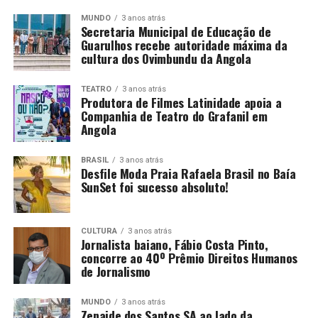
MUNDO
3 anos atrás
Secretaria Municipal de Educação de
Guarulhos recebe autoridade máxima da
cultura dos Ovimbundu da Angola
TEATRO
3 anos atrás
Produtora de Filmes Latinidade apoia a
Companhia de Teatro do Grafanil em
Angola
BRASIL
3 anos atrás
Desfile Moda Praia Rafaela Brasil no Baía
SunSet foi sucesso absoluto!
CULTURA
3 anos atrás
Jornalista baiano, Fábio Costa Pinto,
concorre ao 40º Prêmio Direitos Humanos
de Jornalismo
MUNDO
3 anos atrás
Zenaide dos Santos SA ao lado da