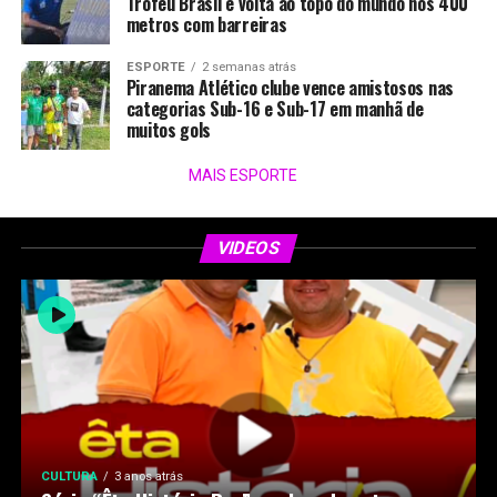
Troféu Brasil e volta ao topo do mundo nos 400
metros com barreiras
ESPORTE
2 semanas atrás
Piranema Atlético clube vence amistosos nas
categorias Sub-16 e Sub-17 em manhã de
muitos gols
MAIS ESPORTE
VIDEOS
CULTURA
3 anos atrás