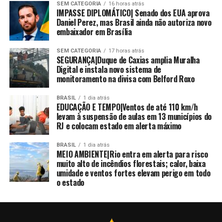
SEM CATEGORIA
16 horas atrás
IMPASSE DIPLOMÁTICO| Senado dos EUA aprova
Daniel Perez, mas Brasil ainda não autoriza novo
embaixador em Brasília
SEM CATEGORIA
17 horas atrás
SEGURANÇA|Duque de Caxias amplia Muralha
Digital e instala novo sistema de
monitoramento na divisa com Belford Roxo
BRASIL
1 dia atrás
EDUCAÇÃO E TEMPO|Ventos de até 110 km/h
levam à suspensão de aulas em 13 municípios do
RJ e colocam estado em alerta máximo
BRASIL
1 dia atrás
MEIO AMBIENTE|Rio entra em alerta para risco
muito alto de incêndios florestais; calor, baixa
umidade e ventos fortes elevam perigo em todo
o estado