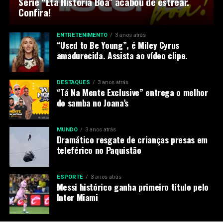
Série “Êta História Boa” acabou de estrear.
Confira!
ENTRETENIMENTO
3 anos atrás
“Used to Be Young”, é Miley Cyrus
amadurecida. Assista ao vídeo clipe.
DESTAQUES
3 anos atrás
“Tá Na Mente Exclusive” entrega o melhor
do samba no Joana’s
MUNDO
3 anos atrás
Dramático resgate de crianças presas em
teleférico no Paquistão
ESPORTE
3 anos atrás
Messi histórico ganha primeiro título pelo
Inter Miami