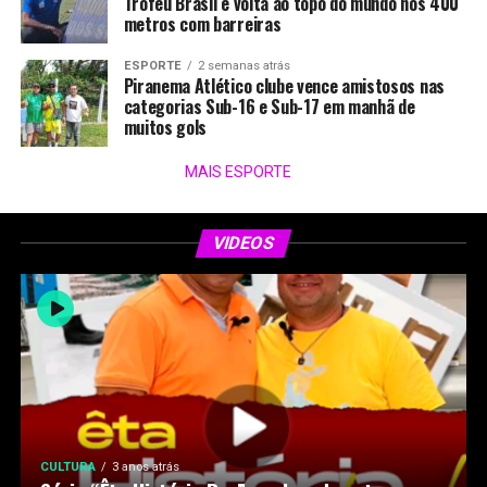
Troféu Brasil e volta ao topo do mundo nos 400
metros com barreiras
ESPORTE
2 semanas atrás
Piranema Atlético clube vence amistosos nas
categorias Sub-16 e Sub-17 em manhã de
muitos gols
MAIS ESPORTE
VIDEOS
CULTURA
3 anos atrás