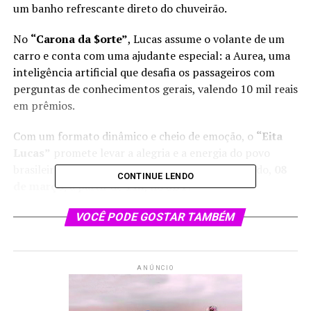
um banho refrescante direto do chuveirão.
No
“Carona da $orte”
, Lucas assume o volante de um
carro e conta com uma ajudante especial: a Aurea, uma
inteligência artificial que desafia os passageiros com
perguntas de conhecimentos gerais, valendo 10 mil reais
em prêmios.
Com um formato dinâmico e cheio de emoção, o
“Eita
Lucas”
promete levar a alegria e a energia do povo
brasileiro para a televisão. Não perca, neste sábado,
08
CONTINUE LENDO
de março
, a partir de
14h
, no
SBT
.
VOCÊ PODE GOSTAR TAMBÉM
NOTÍCIAS RELACIONADAS:
PRÓXIMO
Primavera chegou: “A Caverna Encantada” estreia nova
temporada nesta quinta-feira (6)
ANÚNCIO
NÃO PERCA
Temporada de 2025 do ‘Esquadrão da Moda’ traz