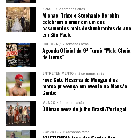
BRASIL
2 semanas atrás
Michael Trigo e Stephanie Berchin
celebram o amor em um dos
casamentos mais deslumbrantes do ano
em São Paulo
CULTURA
2 semanas atrás
Agenda Oficial da 9ª Turnê “Mala Cheia
de Livros”
ENTRETENIMENTO
2 semanas atrás
Fave Gato Reserva de Manguinhos
marca presença em evento na Mansão
Caribe
MUNDO
1 semana atrás
Últimas news de julho Brasil/Portugal
ESPORTE
2 semanas atrás
ATLETISMO|Alison dos Santos faz