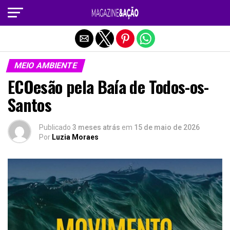
Sair da versão mobile
MEIO AMBIENTE
ECOesão pela Baía de Todos-os-
Santos
Publicado
3 meses atrás
em
15 de maio de 2026
Por
Luzia Moraes