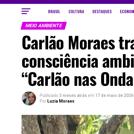
BRASIL
CULTURA
DESTAQUES
ECONOM
MEIO AMBIENTE
Carlão Moraes t
consciência ambi
“Carlão nas Onda
Publicado
3 meses atrás
em
17 de maio de 2026
Por
Luzia Moraes