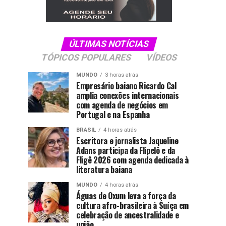
ÚLTIMAS NOTÍCIAS
TÓPICOS POPULARES
VÍDEOS
MUNDO
3 horas atrás
Empresário baiano Ricardo Cal
amplia conexões internacionais
com agenda de negócios em
Portugal e na Espanha
BRASIL
4 horas atrás
Escritora e jornalista Jaqueline
Adans participa da Flipelô e da
Fligê 2026 com agenda dedicada à
literatura baiana
MUNDO
4 horas atrás
Águas de Oxum leva a força da
cultura afro-brasileira à Suíça em
celebração de ancestralidade e
união