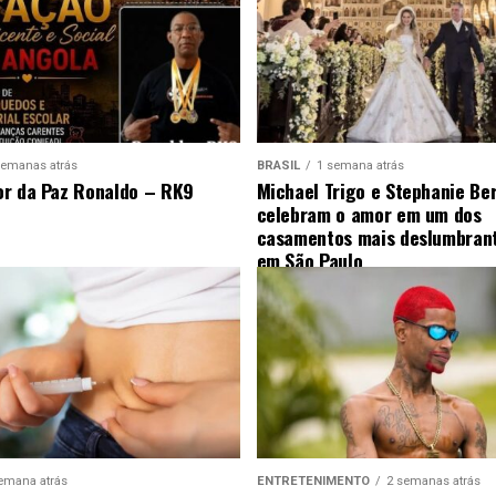
semanas atrás
BRASIL
1 semana atrás
r da Paz Ronaldo – RK9
Michael Trigo e Stephanie Be
celebram o amor em um dos
casamentos mais deslumbrant
em São Paulo
emana atrás
ENTRETENIMENTO
2 semanas atrás