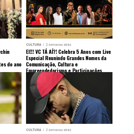
CULTURA
2 semanas atrás
rchin
EI!!! VC TÁ AÍ?! Celebra 5 Anos com Live
Especial Reunindo Grandes Nomes da
es do ano
Comunicação, Cultura e
Empreendedorismo e Participações
Surpresa
CULTURA
2 semanas atrás