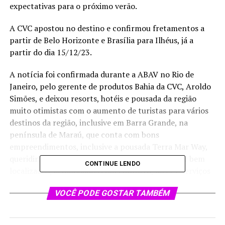
expectativas para o próximo verão.
A CVC apostou no destino e confirmou fretamentos a
partir de Belo Horizonte e Brasília para Ilhéus, já a
partir do dia 15/12/23.
A notícia foi confirmada durante a ABAV no Rio de
Janeiro, pelo gerente de produtos Bahia da CVC, Aroldo
Simões, e deixou resorts, hotéis e pousada da região
muito otimistas com o aumento de turistas para vários
destinos da região, inclusive em Barra Grande, na
península de Maraú, que conta com bons
empreendimentos, inclusive a pousada Terra Mar Way,
queridinha pelos visitantes que prezam por estar bem
CONTINUE LENDO
localizados, acomodados com conforto, lazer e serviços
de qualidade.
VOCÊ PODE GOSTAR TAMBÉM
Os fretamentos estarão disponíveis por um longo
período, até 15/03/25, e os interessados devem procurar