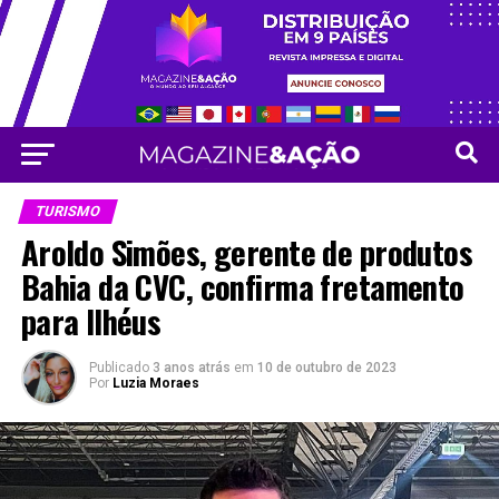
Vá para versão mobile
TURISMO
Aroldo Simões, gerente de produtos
Bahia da CVC, confirma fretamento
para Ilhéus
Publicado
3 anos atrás
em
10 de outubro de 2023
Por
Luzia Moraes