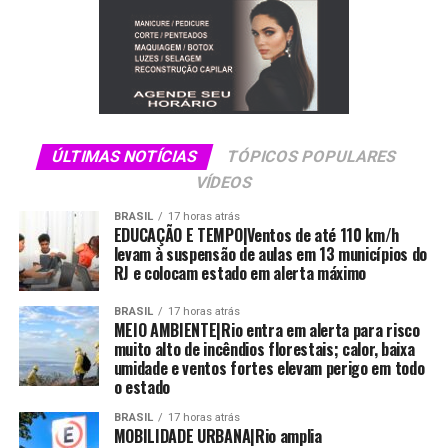
#image_title
NOTÍCIAS RELACIONADAS:
PRÓXIMO
Conheça a Essência Viagens
NÃO PERCA
A Edição de 50 anos da Abav Expo foi histórica
ÚLTIMAS NOTÍCIAS
TÓPICOS POPULARES
VÍDEOS
BRASIL
17 horas atrás
EDUCAÇÃO E TEMPO|Ventos de até 110 km/h
levam à suspensão de aulas em 13 municípios do
RJ e colocam estado em alerta máximo
BRASIL
17 horas atrás
MEIO AMBIENTE|Rio entra em alerta para risco
muito alto de incêndios florestais; calor, baixa
umidade e ventos fortes elevam perigo em todo
o estado
BRASIL
17 horas atrás
MOBILIDADE URBANA|Rio amplia