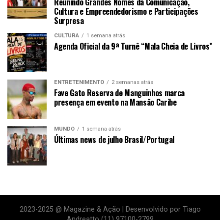
Reunindo Grandes Nomes da Comunicação,
Cultura e Empreendedorismo e Participações
Surpresa
CULTURA
1 semana atrás
Agenda Oficial da 9ª Turnê “Mala Cheia de Livros”
ENTRETENIMENTO
2 semanas atrás
Fave Gato Reserva de Manguinhos marca
presença em evento na Mansão Caribe
MUNDO
1 semana atrás
Últimas news de julho Brasil/Portugal
2023-2025 @ Magazine & Ação | Desenvolvido por Tiago
Andreatto (11) 97100-2799