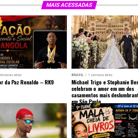
MAIS ACESSADAS
semanas atrás
BRASIL
1 semana atrás
r da Paz Ronaldo – RK9
Michael Trigo e Stephanie Be
celebram o amor em um dos
casamentos mais deslumbrant
em São Paulo