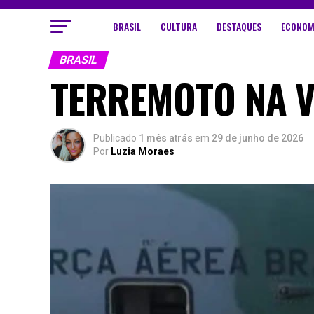
BRASIL
CULTURA
DESTAQUES
ECONOM
BRASIL
TERREMOTO NA V
Publicado
1 mês atrás
em
29 de junho de 2026
Por
Luzia Moraes