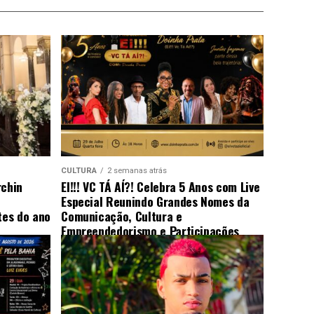
CULTURA
2 semanas atrás
rchin
EI!!! VC TÁ AÍ?! Celebra 5 Anos com Live
Especial Reunindo Grandes Nomes da
es do ano
Comunicação, Cultura e
Empreendedorismo e Participações
Surpresa