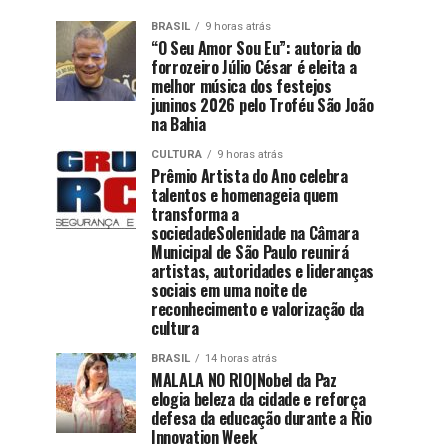
BRASIL
9 horas atrás
“O Seu Amor Sou Eu”: autoria do
forrozeiro Júlio César é eleita a
melhor música dos festejos
juninos 2026 pelo Troféu São João
na Bahia
CULTURA
9 horas atrás
Prêmio Artista do Ano celebra
talentos e homenageia quem
transforma a
sociedadeSolenidade na Câmara
Municipal de São Paulo reunirá
artistas, autoridades e lideranças
sociais em uma noite de
reconhecimento e valorização da
cultura
BRASIL
14 horas atrás
MALALA NO RIO|Nobel da Paz
elogia beleza da cidade e reforça
defesa da educação durante a Rio
Innovation Week