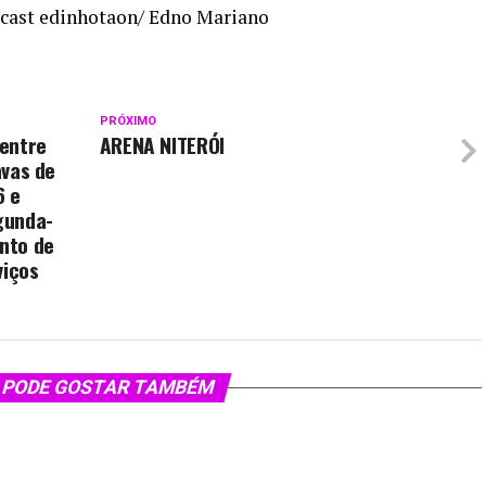
dcast edinhotaon/ Edno Mariano
PRÓXIMO
 entre
ARENA NITERÓI
avas de
6 e
gunda-
ento de
viços
 PODE GOSTAR TAMBÉM