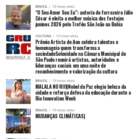
BRASIL
13 horas atrás
“O Seu Amor Sou Eu”: autoria do forrozeiro Júlio
César é eleita a melhor música dos festejos
juninos 2026 pelo Troféu São João na Bahia
CULTURA
13 horas atrás
Prêmio Artista do Ano celebra talentos e
homenageia quem transforma a
sociedadeSolenidade na Câmara Municipal de
São Paulo reunirá artistas, autoridades e
lideranças sociais em uma noite de
reconhecimento e valorização da cultura
BRASIL
19 horas atrás
MALALA NO RIO|Nobel da Paz elogia beleza da
cidade e reforça defesa da educação durante a
Rio Innovation Week
BRASIL
19 horas atrás
MUDANÇAS CLIMÁTICAS|