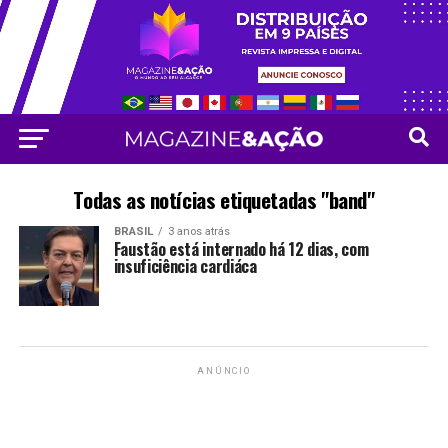
Todas as notícias etiquetadas "band"
BRASIL
3 anos atrás
Faustão está internado há 12 dias, com
insuficiência cardiáca
ANÚNCIO