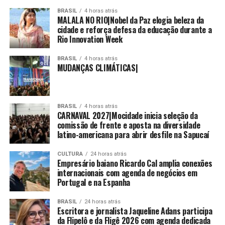
BRASIL
4 horas atrás
MALALA NO RIO|Nobel da Paz elogia beleza da
cidade e reforça defesa da educação durante a
Rio Innovation Week
BRASIL
4 horas atrás
MUDANÇAS CLIMÁTICAS|
BRASIL
4 horas atrás
CARNAVAL 2027|Mocidade inicia seleção da
comissão de frente e aposta na diversidade
latino-americana para abrir desfile na Sapucaí
CULTURA
24 horas atrás
Empresário baiano Ricardo Cal amplia conexões
internacionais com agenda de negócios em
Portugal e na Espanha
BRASIL
24 horas atrás
Escritora e jornalista Jaqueline Adans participa
da Flipelô e da Fligê 2026 com agenda dedicada