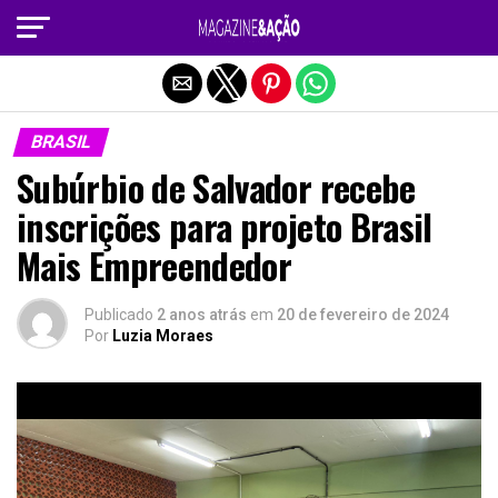
Sair da versão mobile
BRASIL
Subúrbio de Salvador recebe
inscrições para projeto Brasil
Mais Empreendedor
Publicado
2 anos atrás
em
20 de fevereiro de 2024
Por
Luzia Moraes