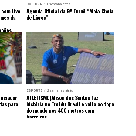
CULTURA
1 semana atrás
s com Live
Agenda Oficial da 9ª Turnê “Mala Cheia
omes da
de Livros”
ações
ESPORTE
2 semanas atrás
enciador
ATLETISMO|Alison dos Santos faz
tas para
história no Troféu Brasil e volta ao topo
do mundo nos 400 metros com
barreiras