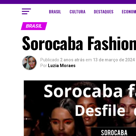
BRASIL
CULTURA
DESTAQUES
ECONOM
BRASIL
Sorocaba Fashion
Publicado
2 anos atrás
em
13 de março de 2024
Por
Luzia Moraes