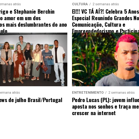
emanas atrás
CULTURA
2 semanas atrás
rigo e Stephanie Berchin
EI!!! VC TÁ AÍ?! Celebra 5 Ano
 o amor em um dos
Especial Reunindo Grandes N
s mais deslumbrantes do ano
Comunicação, Cultura e
ulo
Empreendedorismo e Particip
Surpresa
semana atrás
ENTRETENIMENTO
2 semanas atrás
ews de julho Brasil/Portugal
Pedro Lucas (PL): jovem influ
aposta nos sonhos e traça me
crescer na internet