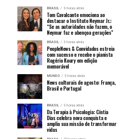
BRASIL
5 horas atrás
Tom Cavalcante emociona ao
destacar o Instituto Neymar Jr.:
“Se as autoridades não fazem, o
Neymar faz e abençoa gerações”
BRASIL
5 horas atrás
PeopleNews & Convidados estreia
com sucesso e recebe o pianista
Rogério Koury em edição
memorável
MUNDO
5 horas atrás
News culturais de agosto: França,
Brasil e Portugal
BRASIL
5 horas atrás
Da Terapia à Psicologia: Cíntia
Dias celebra nova conquista e
amplia sua missão de transformar
vidas