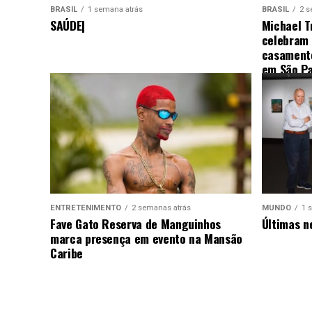
BRASIL
1 semana atrás
BRASIL
2 s
SAÚDE|
Michael T
celebram
casamento
em São Pa
ENTRETENIMENTO
2 semanas atrás
MUNDO
1 
Fave Gato Reserva de Manguinhos
Últimas n
marca presença em evento na Mansão
Caribe