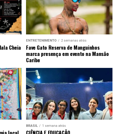
ENTRETENIMENTO
2 semanas atrás
Mala Cheia
Fave Gato Reserva de Manguinhos
marca presença em evento na Mansão
Caribe
BRASIL
1 semana atrás
ia local
CIÊNCIA E EDUCAÇÃO