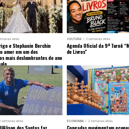
emanas atrás
CULTURA
2 semanas atrás
rigo e Stephanie Berchin
Agenda Oficial da 9ª Turnê “
 o amor em um dos
de Livros”
s mais deslumbrantes do ano
ulo
2 semanas atrás
ECONOMIA
2 semanas atrás
|Alison dos Santos faz
Congadas movimentam econom