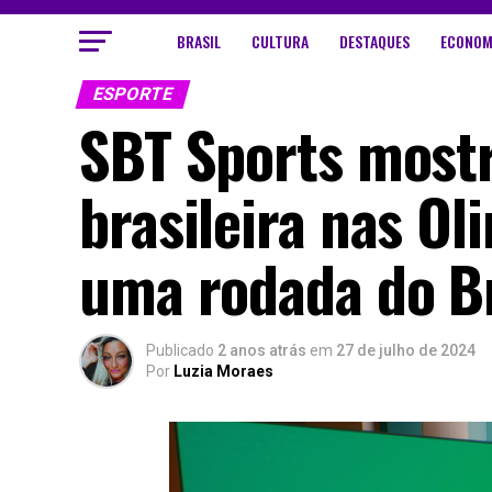
BRASIL
CULTURA
DESTAQUES
ECONOM
ESPORTE
SBT Sports mostr
brasileira nas Ol
uma rodada do Br
Publicado
2 anos atrás
em
27 de julho de 2024
Por
Luzia Moraes