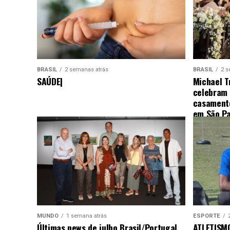
BRASIL
2 semanas atrás
BRASIL
2 s
SAÚDE|
Michael T
celebram
casamento
em São Pa
MUNDO
1 semana atrás
ESPORTE
Últimas news de julho Brasil/Portugal
ATLETISMO