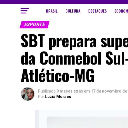
BRASIL
CULTURA
DESTAQUES
ECONOM
ESPORTE
SBT prepara supe
da Conmebol Sul
Atlético-MG
Publicado
9 meses atrás
em
17 de novembro de
Por
Luzia Moraes