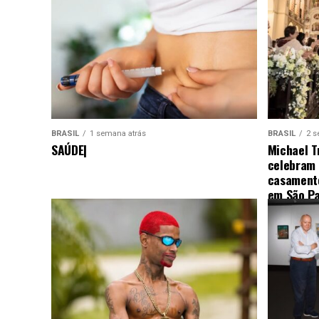
BRASIL
1 semana atrás
BRASIL
2 s
SAÚDE|
Michael T
celebram
casamento
em São Pa