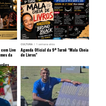
CULTURA
1 semana atrás
s com Live
Agenda Oficial da 9ª Turnê “Mala Cheia
omes da
de Livros”
ações