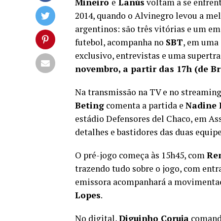
Mineiro
e
Lanús
voltam a se enfrent
2014, quando o Alvinegro levou a mel
argentinos: são três vitórias e um emp
futebol, acompanha no
SBT
, em uma 
exclusivo, entrevistas e uma supertr
novembro, a partir das 17h (de Br
Na transmissão na TV e no streamin
Beting
comenta a partida e
Nadine 
estádio Defensores del Chaco, em As
detalhes e bastidores das duas equipe
O pré-jogo começa às 15h45, com
Re
trazendo tudo sobre o jogo, com entr
emissora acompanhará a movimentaçã
Lopes
.
No digital,
Diguinho Coruja
comanda