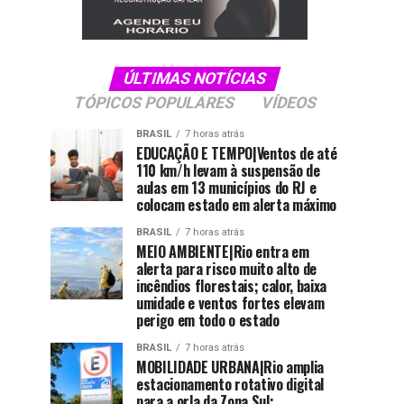
ÚLTIMAS NOTÍCIAS
TÓPICOS POPULARES
VÍDEOS
BRASIL
7 horas atrás
EDUCAÇÃO E TEMPO|Ventos de até
110 km/h levam à suspensão de
aulas em 13 municípios do RJ e
colocam estado em alerta máximo
BRASIL
7 horas atrás
MEIO AMBIENTE|Rio entra em
alerta para risco muito alto de
incêndios florestais; calor, baixa
umidade e ventos fortes elevam
perigo em todo o estado
BRASIL
7 horas atrás
MOBILIDADE URBANA|Rio amplia
estacionamento rotativo digital
para a orla da Zona Sul;