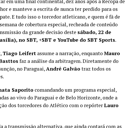
ar em uma final continental, dez anos após a Recopa de
hor e manteve a escrita de nunca ter perdido para os
ate. E tudo isso o torcedor atleticano, e quem é fã de
semana de cobertura especial, recheada de conteúdo
ansmissão da grande decisão deste
sábado, 22 de
asília), no SBT, +SBT e YouTube do SBT Sports
.
g,
Tiago Leifert
assume a narração, enquanto
Mauro
Basttos
faz a análise da arbitragem. Diretamente do
sunção, no Paraguai,
André Galvão
traz todos os
s.
nata Saporito
comandando um programa especial,
adas ao vivo do Paraguai e de Belo Horizonte, onde a
o dos torcedores do Atlético com o repórter
Lauro
 a transmissão alternativa, que ainda contará com as