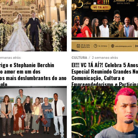
emanas atrás
CULTURA
2 semanas atrás
rigo e Stephanie Berchin
EI!!! VC TÁ AÍ?! Celebra 5 Ano
 o amor em um dos
Especial Reunindo Grandes N
s mais deslumbrantes do ano
Comunicação, Cultura e
ulo
Empreendedorismo e Particip
Surpresa