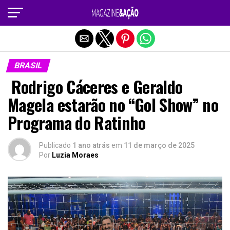
Sair da versão mobile
BRASIL
Rodrigo Cáceres e Geraldo
Magela estarão no “Gol Show” no
Programa do Ratinho
Publicado
1 ano atrás
em
11 de março de 2025
Por
Luzia Moraes