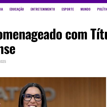
IA
EDUCAÇÃO
ENTRETENIMENTO
ESPORTE
MUNDO
POLÍTI
Homenageado com Tít
nse
2025