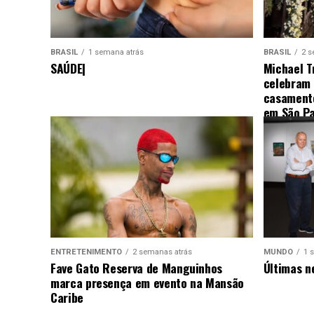
BRASIL
1 semana atrás
BRASIL
2 s
SAÚDE|
Michael T
celebram
casamento
em São Pa
ENTRETENIMENTO
2 semanas atrás
MUNDO
1 
Fave Gato Reserva de Manguinhos
Últimas n
marca presença em evento na Mansão
Caribe