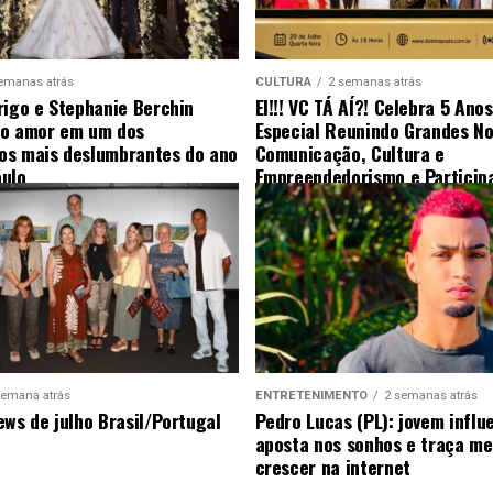
emanas atrás
CULTURA
2 semanas atrás
rigo e Stephanie Berchin
EI!!! VC TÁ AÍ?! Celebra 5 Ano
 o amor em um dos
Especial Reunindo Grandes N
s mais deslumbrantes do ano
Comunicação, Cultura e
ulo
Empreendedorismo e Particip
Surpresa
semana atrás
ENTRETENIMENTO
2 semanas atrás
ews de julho Brasil/Portugal
Pedro Lucas (PL): jovem influ
aposta nos sonhos e traça me
crescer na internet