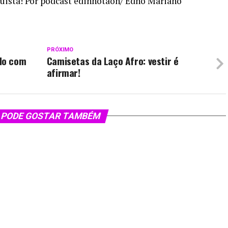
quista! Por podcast edinhotaon/ Edno Mariano
PRÓXIMO
do com
Camisetas da Laço Afro: vestir é
afirmar!
 PODE GOSTAR TAMBÉM