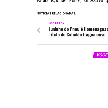
Parabéns, Rafael Nobre, por essa con
NOTÍCIAS RELACIONADAS:
NÃO PERCA
Juninho do Pneu é Homenagea
Título de Cidadão Itaguaiense
VOCÊ