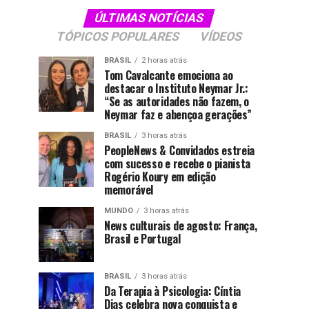
ÚLTIMAS NOTÍCIAS
TÓPICOS POPULARES
VÍDEOS
BRASIL
2 horas atrás
Tom Cavalcante emociona ao
destacar o Instituto Neymar Jr.:
“Se as autoridades não fazem, o
Neymar faz e abençoa gerações”
BRASIL
3 horas atrás
PeopleNews & Convidados estreia
com sucesso e recebe o pianista
Rogério Koury em edição
memorável
MUNDO
3 horas atrás
News culturais de agosto: França,
Brasil e Portugal
BRASIL
3 horas atrás
Da Terapia à Psicologia: Cíntia
Dias celebra nova conquista e