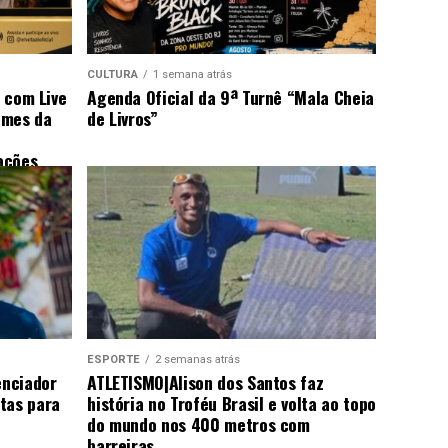
CULTURA
1 semana atrás
s com Live
Agenda Oficial da 9ª Turnê “Mala Cheia
omes da
de Livros”
ações
ESPORTE
2 semanas atrás
enciador
ATLETISMO|Alison dos Santos faz
tas para
história no Troféu Brasil e volta ao topo
do mundo nos 400 metros com
barreiras