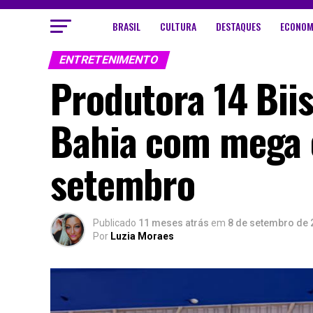
BRASIL
CULTURA
DESTAQUES
ECONOM
ENTRETENIMENTO
Produtora 14 Bii
Bahia com mega e
setembro
Publicado
11 meses atrás
em
8 de setembro de 
Por
Luzia Moraes