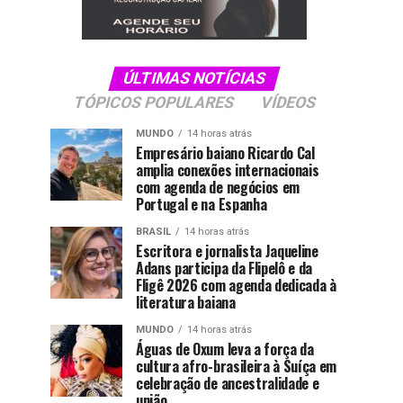
ÚLTIMAS NOTÍCIAS
TÓPICOS POPULARES
VÍDEOS
MUNDO
14 horas atrás
Empresário baiano Ricardo Cal
amplia conexões internacionais
com agenda de negócios em
Portugal e na Espanha
BRASIL
14 horas atrás
Escritora e jornalista Jaqueline
Adans participa da Flipelô e da
Fligê 2026 com agenda dedicada à
literatura baiana
MUNDO
14 horas atrás
Águas de Oxum leva a força da
cultura afro-brasileira à Suíça em
celebração de ancestralidade e
união