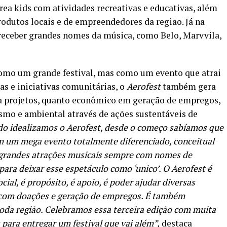
 área kids com atividades recreativas e educativas, além
rodutos locais e de empreendedores da região. Já na
i receber grandes nomes da música, como Belo, Marvvila,
omo um grande festival, mas como um evento que atrai
as e iniciativas comunitárias, o
Aerofest
também gera
 a projetos, quanto econômico em geração de empregos,
mo e ambiental através de ações sustentáveis de
o idealizamos o Aerofest, desde o começo sabíamos que
m um mega evento totalmente diferenciado, conceitual
 grandes atrações musicais sempre com nomes de
ara deixar esse espetáculo como ‘unico’. O Aerofest é
l, é propósito, é apoio, é poder ajudar diversas
 com doações e geração de empregos. É também
oda região. Celebramos essa terceira edição com muita
 para entregar um festival que vai além”,
destaca