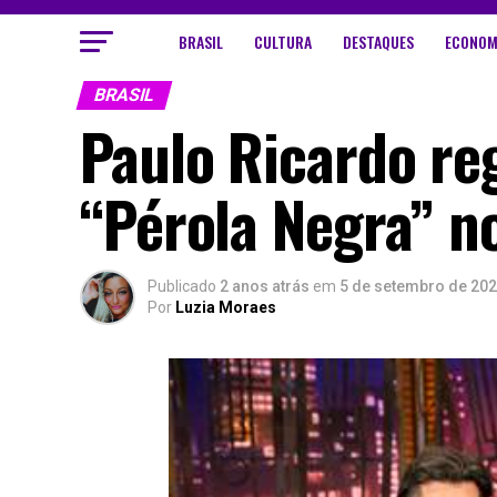
BRASIL
CULTURA
DESTAQUES
ECONOM
BRASIL
Paulo Ricardo re
“Pérola Negra” no
Publicado
2 anos atrás
em
5 de setembro de 20
Por
Luzia Moraes