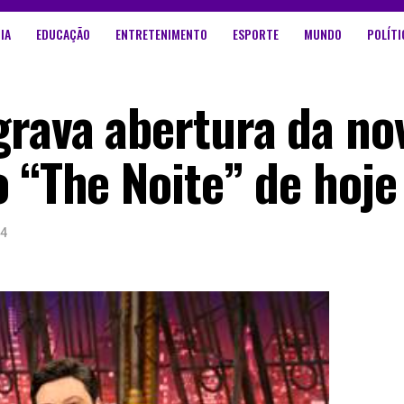
IA
EDUCAÇÃO
ENTRETENIMENTO
ESPORTE
MUNDO
POLÍTI
grava abertura da no
 “The Noite” de hoje
24