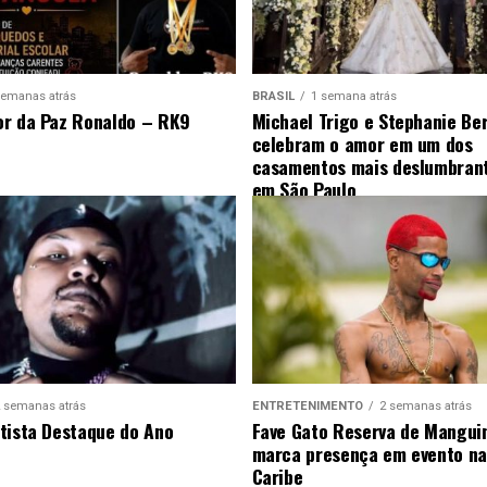
semanas atrás
BRASIL
1 semana atrás
r da Paz Ronaldo – RK9
Michael Trigo e Stephanie Be
celebram o amor em um dos
casamentos mais deslumbrant
em São Paulo
 semanas atrás
ENTRETENIMENTO
2 semanas atrás
tista Destaque do Ano
Fave Gato Reserva de Mangui
marca presença em evento n
Caribe