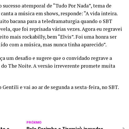
do sucesso atemporal de “Tudo Por Nada”, tema de
canta a música em shows, responde: “A vida inteira.
to bacana para a teledramaturgia quando o SBT
la, que foi reprisada várias vezes. Agora eu regravei
ito mais rockabilly, bem “Elvis”. Foi uma honra ser
buído com a música, mas nunca tinha aparecido”.
a um desafio e sugere que o convidado regrave a
 do The Noite. A versão irreverente promete muita
Gentili e vai ao ar de segunda a sexta-feira, no SBT.
PRÓXIMO
nto e
Bolo Carimbo e Tiramisù inovador