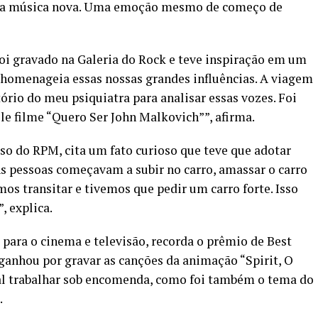
ada música nova. Uma emoção mesmo de começo de
foi gravado na Galeria do Rock e teve inspiração em um
a homenageia essas nossas grandes influências. A viagem
tório do meu psiquiatra para analisar essas vozes. Foi
e filme “Quero Ser John Malkovich””, afirma.
so do RPM, cita um fato curioso que teve que adotar
 “As pessoas começavam a subir no carro, amassar o carro
os transitar e tivemos que pedir um carro forte. Isso
, explica.
ara o cinema e televisão, recorda o prêmio de Best
ganhou por gravar as canções da animação “Spirit, O
al trabalhar sob encomenda, como foi também o tema do
.