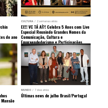
CULTURA
2 semanas atrás
rchin
EI!!! VC TÁ AÍ?! Celebra 5 Anos com Live
Especial Reunindo Grandes Nomes da
es do ano
Comunicação, Cultura e
Empreendedorismo e Participações
Surpresa
MUNDO
7 dias atrás
nhos
Últimas news de julho Brasil/Portugal
a Mansão