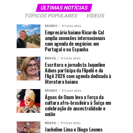
ÚLTIMAS NOTÍCIAS
TÓPICOS POPULARES
VÍDEOS
MUNDO
8 horas atrás
Empresário baiano Ricardo Cal
amplia conexões internacionais
com agenda de negócios em
Portugal e na Espanha
BRASIL
8 horas atrás
Escritora e jornalista Jaqueline
Adans participa da Flipelô e da
Fligê 2026 com agenda dedicada à
literatura baiana
MUNDO
8 horas atrás
Águas de Oxum leva a força da
cultura afro-brasileira à Suíça em
celebração de ancestralidade e
união
BRASIL
8 horas atrás
Jackeline Lima e Diogo Leones