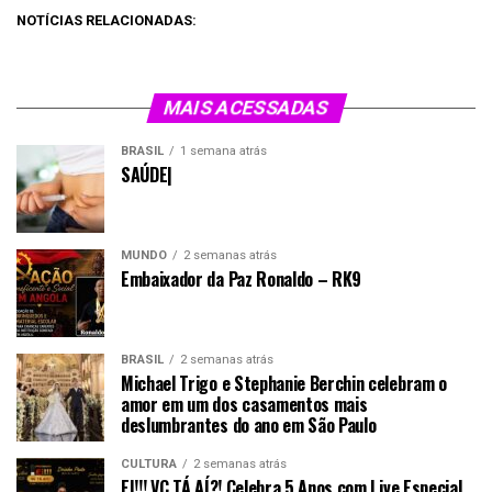
NOTÍCIAS RELACIONADAS:
MAIS ACESSADAS
BRASIL
1 semana atrás
SAÚDE|
MUNDO
2 semanas atrás
Embaixador da Paz Ronaldo – RK9
BRASIL
2 semanas atrás
Michael Trigo e Stephanie Berchin celebram o
amor em um dos casamentos mais
deslumbrantes do ano em São Paulo
CULTURA
2 semanas atrás
EI!!! VC TÁ AÍ?! Celebra 5 Anos com Live Especial