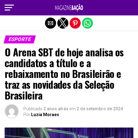
Sair da versão mobile
ESPORTE
O Arena SBT de hoje analisa os
candidatos a título e a
rebaixamento no Brasileirão e
traz as novidades da Seleção
Brasileira
Publicado
2 anos atrás
em
2 de setembro de 2024
Por
Luzia Moraes