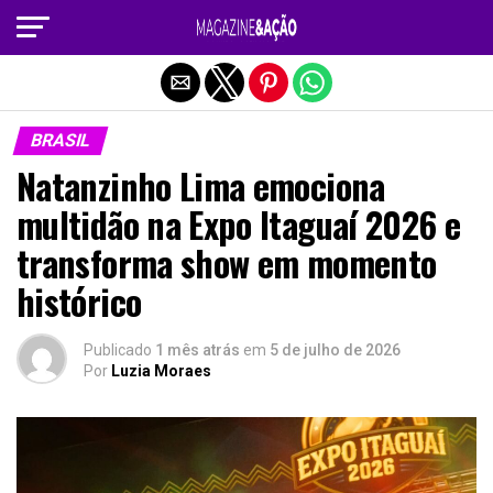
Sair da versão mobile
BRASIL
Natanzinho Lima emociona
multidão na Expo Itaguaí 2026 e
transforma show em momento
histórico
Publicado
1 mês atrás
em
5 de julho de 2026
Por
Luzia Moraes