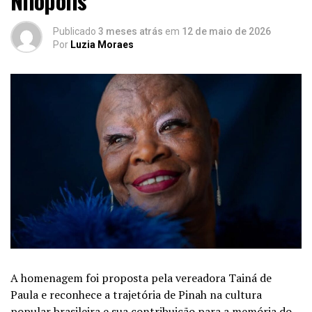
Nilópolis
Publicado
3 meses atrás
em
12 de maio de 2026
Por
Luzia Moraes
A homenagem foi proposta pela vereadora Tainá de
Paula e reconhece a trajetória de Pinah na cultura
popular brasileira e sua contribuição para a memória do