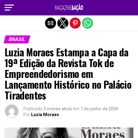
Sair da versão mobile
BRASIL
Luzia Moraes Estampa a Capa da
19ª Edição da Revista Tok de
Empreendedorismo em
Lançamento Histórico no Palácio
Tiradentes
Publicado
2 meses atrás
em
7 de junho de 2026
Por
Luzia Moraes