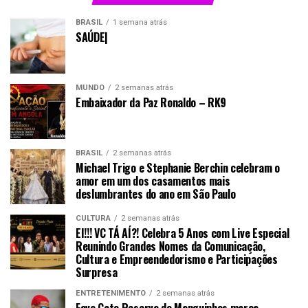
BRASIL
1 semana atrás
SAÚDE|
MUNDO
2 semanas atrás
Embaixador da Paz Ronaldo – RK9
BRASIL
2 semanas atrás
Michael Trigo e Stephanie Berchin celebram o
amor em um dos casamentos mais
deslumbrantes do ano em São Paulo
CULTURA
2 semanas atrás
EI!!! VC TÁ AÍ?! Celebra 5 Anos com Live Especial
Reunindo Grandes Nomes da Comunicação,
Cultura e Empreendedorismo e Participações
Surpresa
ENTRETENIMENTO
2 semanas atrás
Fave Gato Reserva de Manguinhos marca