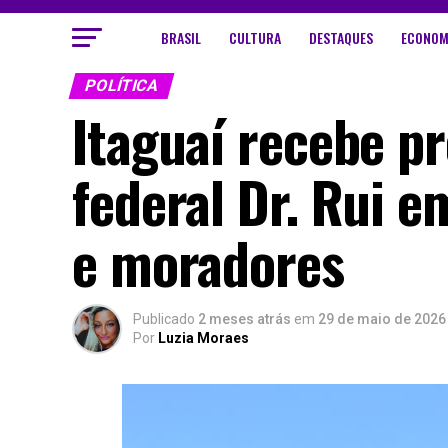
BRASIL
CULTURA
DESTAQUES
ECONOM
POLÍTICA
Itaguaí recebe p
federal Dr. Rui 
e moradores
Publicado
2 meses atrás
em
29 de maio de 2026
Por
Luzia Moraes