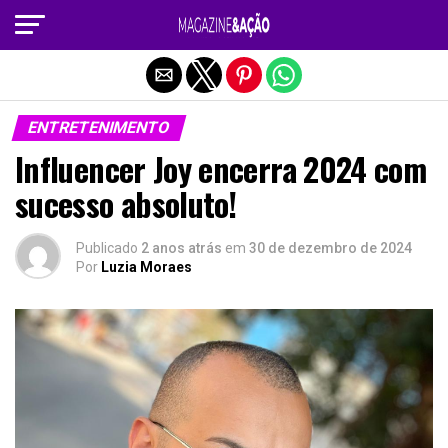
Sair da versão mobile
ENTRETENIMENTO
Influencer Joy encerra 2024 com
sucesso absoluto!
Publicado
2 anos atrás
em
30 de dezembro de 2024
Por
Luzia Moraes