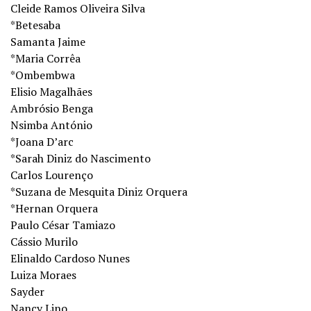
Cleide Ramos Oliveira Silva
*Betesaba
Samanta Jaime
*Maria Corrêa
*Ombembwa
Elisio Magalhães
Ambrósio Benga
Nsimba António
*Joana D’arc
*Sarah Diniz do Nascimento
Carlos Lourenço
*Suzana de Mesquita Diniz Orquera
*Hernan Orquera
Paulo César Tamiazo
Cássio Murilo
Elinaldo Cardoso Nunes
Luiza Moraes
Sayder
Nancy Lino