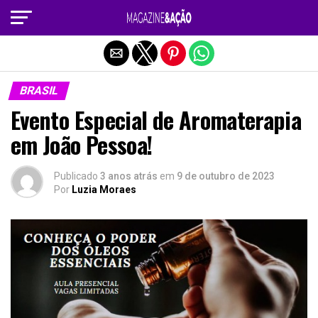
Sair da versão mobile
BRASIL
Evento Especial de Aromaterapia
em João Pessoa!
Publicado
3 anos atrás
em
9 de outubro de 2023
Por
Luzia Moraes