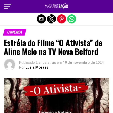
Sair da versão mobile
CINEMA
Estréia do Filme “O Ativista” de
Aline Melo na TV Nova Belford
Publicado
2 anos atrás
em
19 de novembro de 2024
Por
Luzia Moraes