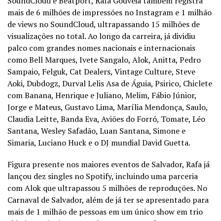
SoundCloud e Beatport, Rafa Gouveia também registra
mais de 6 milhões de impressões no Instagram e 1 milhão
de views no SoundCloud, ultrapassando 15 milhões de
visualizações no total. Ao longo da carreira, já dividiu
palco com grandes nomes nacionais e internacionais
como Bell Marques, Ivete Sangalo, Alok, Anitta, Pedro
Sampaio, Felguk, Cat Dealers, Vintage Culture, Steve
Aoki, Dubdogz, Durval Lelis Asa de Águia, Psirico, Chiclete
com Banana, Henrique e Juliano, Melim, Fábio Júnior,
Jorge e Mateus, Gustavo Lima, Marília Mendonça, Saulo,
Claudia Leitte, Banda Eva, Aviões do Forró, Tomate, Léo
Santana, Wesley Safadão, Luan Santana, Simone e
Simaria, Luciano Huck e o DJ mundial David Guetta.
Figura presente nos maiores eventos de Salvador, Rafa já
lançou dez singles no Spotify, incluindo uma parceria
com Alok que ultrapassou 5 milhões de reproduções. No
Carnaval de Salvador, além de já ter se apresentado para
mais de 1 milhão de pessoas em um único show em trio