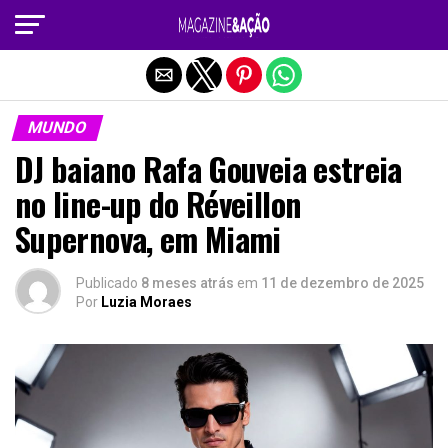
Sair da versão mobile
MUNDO
DJ baiano Rafa Gouveia estreia
no line-up do Réveillon
Supernova, em Miami
Publicado
8 meses atrás
em
11 de dezembro de 2025
Por
Luzia Moraes