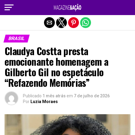
Sair da versão mobile
BRASIL
Claudya Costta presta
emocionante homenagem a
Gilberto Gil no espetáculo
“Refazendo Memórias”
Publicado
1 mês atrás
em
7 de julho de 2026
Por
Luzia Moraes