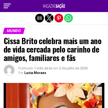
Sair da versão mobile
MUNDO
Cissa Brito celebra mais um ano
de vida cercada pelo carinho de
amigos, familiares e fãs
Publicado
1 mês atrás
em
2 de julho de 2026
Por
Luzia Moraes