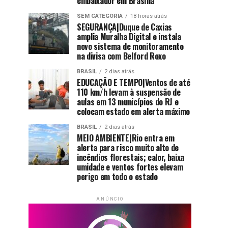
embaixador em Brasília
SEM CATEGORIA
18 horas atrás
SEGURANÇA|Duque de Caxias
amplia Muralha Digital e instala
novo sistema de monitoramento
na divisa com Belford Roxo
BRASIL
2 dias atrás
EDUCAÇÃO E TEMPO|Ventos de até
110 km/h levam à suspensão de
aulas em 13 municípios do RJ e
colocam estado em alerta máximo
BRASIL
2 dias atrás
MEIO AMBIENTE|Rio entra em
alerta para risco muito alto de
incêndios florestais; calor, baixa
umidade e ventos fortes elevam
perigo em todo o estado
ANÚNCIO