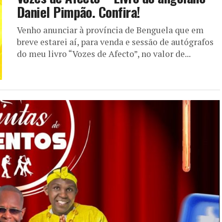
Daniel Pimpão. Confira!
Venho anunciar à província de Benguela que em
breve estarei aí, para venda e sessão de autógrafos
do meu livro “Vozes de Afecto”, no valor de...