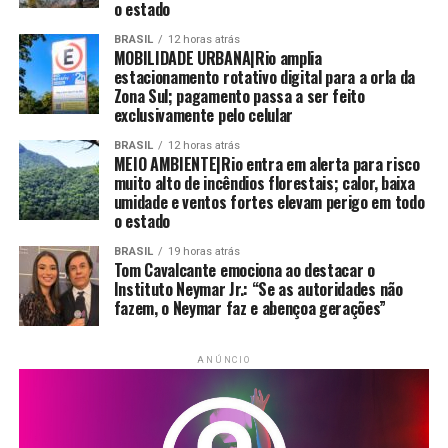
o estado
BRASIL
12 horas atrás
MOBILIDADE URBANA|Rio amplia
estacionamento rotativo digital para a orla da
Zona Sul; pagamento passa a ser feito
exclusivamente pelo celular
BRASIL
12 horas atrás
MEIO AMBIENTE|Rio entra em alerta para risco
muito alto de incêndios florestais; calor, baixa
umidade e ventos fortes elevam perigo em todo
o estado
BRASIL
19 horas atrás
Tom Cavalcante emociona ao destacar o
Instituto Neymar Jr.: “Se as autoridades não
fazem, o Neymar faz e abençoa gerações”
ANÚNCIO