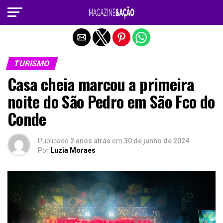
Sair da versão mobile
TURISMO
Casa cheia marcou a primeira
noite do São Pedro em São Fco do
Conde
Publicado
2 anos atrás
em
30 de junho de 2024
Por
Luzia Moraes