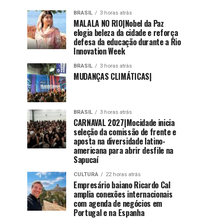
BRASIL
3 horas atrás
MALALA NO RIO|Nobel da Paz
elogia beleza da cidade e reforça
defesa da educação durante a Rio
Innovation Week
BRASIL
3 horas atrás
MUDANÇAS CLIMÁTICAS|
BRASIL
3 horas atrás
CARNAVAL 2027|Mocidade inicia
seleção da comissão de frente e
aposta na diversidade latino-
americana para abrir desfile na
Sapucaí
CULTURA
22 horas atrás
Empresário baiano Ricardo Cal
amplia conexões internacionais
com agenda de negócios em
Portugal e na Espanha