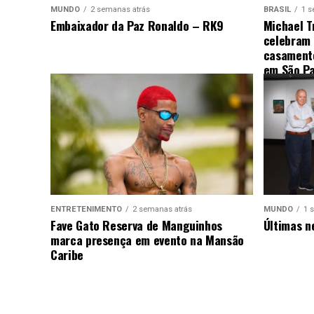
MUNDO
2 semanas atrás
BRASIL
1 s
Embaixador da Paz Ronaldo – RK9
Michael T
celebram
casamento
em São Pa
ENTRETENIMENTO
2 semanas atrás
MUNDO
1 
Fave Gato Reserva de Manguinhos
Últimas n
marca presença em evento na Mansão
Caribe