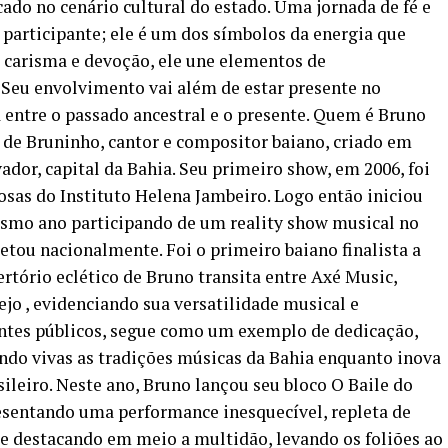
ado no cenário cultural do estado. Uma jornada de fé e
participante; ele é um dos símbolos da energia que
carisma e devoção, ele une elementos de
, Seu envolvimento vai além de estar presente no
a entre o passado ancestral e o presente. Quem é Bruno
de Bruninho, cantor e compositor baiano, criado em
vador, capital da Bahia. Seu primeiro show, em 2006, foi
osas do Instituto Helena Jambeiro. Logo então iniciou
esmo ano participando de um reality show musical no
etou nacionalmente. Foi o primeiro baiano finalista a
rtório eclético de Bruno transita entre Axé Music,
o , evidenciando sua versatilidade musical e
entes públicos, segue como um exemplo de dedicação,
ndo vivas as tradições músicas da Bahia enquanto inova
sileiro. Neste ano, Bruno lançou seu bloco O Baile do
sentando uma performance inesquecível, repleta de
Se destacando em meio a multidão, levando os foliões ao