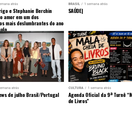
emana atrás
BRASIL
1 semana atrás
rigo e Stephanie Berchin
SAÚDE|
 o amor em um dos
s mais deslumbrantes do ano
ulo
semana atrás
CULTURA
1 semana atrás
ews de julho Brasil/Portugal
Agenda Oficial da 9ª Turnê “
de Livros”