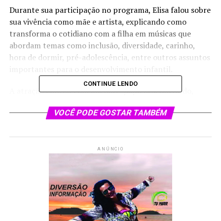
Durante sua participação no programa, Elisa falou sobre
sua vivência como mãe e artista, explicando como
transforma o cotidiano com a filha em músicas que
abordam temas como inclusão, diversidade, carinho,
hora de dormir, pré-adolescência, entre outros assuntos
importantes para o desenvolvimento infantil.
CONTINUE LENDO
A atração contou com um bate-papo descontraído,
além de uma apresentação musical repleta de interação
VOCÊ PODE GOSTAR TAMBÉM
e mensagens de valor para crianças e famílias.
“Bom Dia & Cia com Patati Patatá” é exibido de
segunda a sexta, a partir das 8h30, no SBT.
ANÚNCIO
NOTÍCIAS RELACIONADAS:
PRÓXIMO
Retorno de “Topa Tudo Por Dinheiro” consagra a
liderança do “Programa Silvio Santos com Patricia
Abravanel”