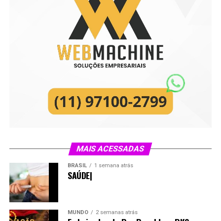
MAIS ACESSADAS
BRASIL
1 semana atrás
SAÚDE|
MUNDO
2 semanas atrás