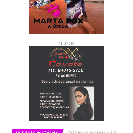
NÃO PERCA
Estreia hoje, no SBT, a minissérie “E Agora, Quem Vai
Ficar com a Mamãe?”
ANÚNCIO