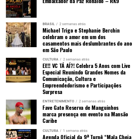
Embaixador da Paz Ronaldo – RK9
BRASIL
2 semanas atrás
Michael Trigo e Stephanie Berchin
celebram o amor em um dos
casamentos mais deslumbrantes do ano
em São Paulo
CULTURA
2 semanas atrás
EI!!! VC TÁ AÍ?! Celebra 5 Anos com Live
Especial Reunindo Grandes Nomes da
Comunicação, Cultura e
Empreendedorismo e Participações
Surpresa
ENTRETENIMENTO
2 semanas atrás
Fave Gato Reserva de Manguinhos
marca presença em evento na Mansão
Caribe
CULTURA
1 semana atrás
Agenda Oficial da 9ª Turnê “Mala Cheia