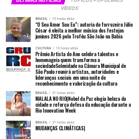
ÚLTIMAS NOTÍCIAS
TÓPICOS POPULARES
VÍDEOS
BRASIL
15 horas atrás
“O Seu Amor Sou Eu”: autoria do forrozeiro Júlio
César é eleita a melhor música dos festejos
juninos 2026 pelo Troféu São João na Bahia
CULTURA
15 horas atrás
Prêmio Artista do Ano celebra talentos e
homenageia quem transforma a
sociedadeSolenidade na Câmara Municipal de
São Paulo reunirá artistas, autoridades e
lideranças sociais em uma noite de
reconhecimento e valorização da cultura
BRASIL
21 horas atrás
MALALA NO RIO|Nobel da Paz elogia beleza da
cidade e reforça defesa da educação durante a
Rio Innovation Week
BRASIL
21 horas atrás
MUDANÇAS CLIMÁTICAS|