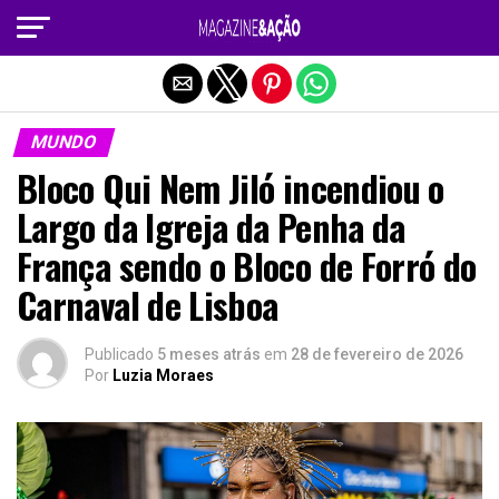
Sair da versão mobile
MUNDO
Bloco Qui Nem Jiló incendiou o
Largo da Igreja da Penha da
França sendo o Bloco de Forró do
Carnaval de Lisboa
Publicado
5 meses atrás
em
28 de fevereiro de 2026
Por
Luzia Moraes